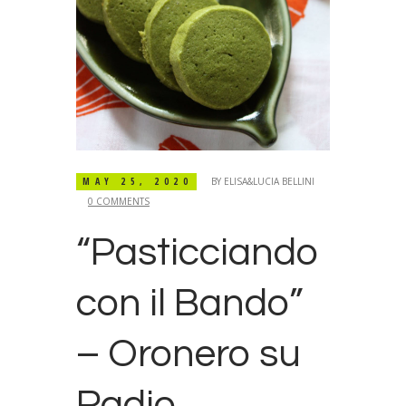
MAY 25, 2020
BY
ELISA&LUCIA BELLINI
0 COMMENTS
“Pasticciando
con il Bando”
– Oronero su
Radio