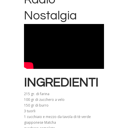
Nostalgia
INGREDIENTI
215 gr. di farina
100 gr di zucchero a velo
150 gr di burro
3 tuorli
1 cucchiaio e mezzo da tavola di tè verde
giapponese Matcha