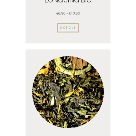
LONG JING BIO
€
6,90
-
€
13,80
SCEGLI