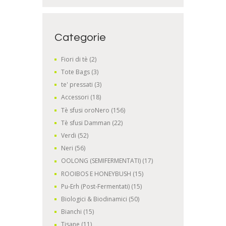
Categorie
Fiori di tè
(2)
Tote Bags
(3)
te' pressati
(3)
Accessori
(18)
Tè sfusi oroNero
(156)
Tè sfusi Damman
(22)
Verdi
(52)
Neri
(56)
OOLONG (SEMIFERMENTATI)
(17)
ROOIBOS E HONEYBUSH
(15)
Pu-Erh (Post-Fermentati)
(15)
Biologici & Biodinamici
(50)
Bianchi
(15)
Tisane
(11)