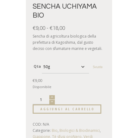
SENCHA UCHIYAMA
BIO
€
9,00
-
€
18,00
Sencha di agricoltura biologica della
prefettura di Kagoshima, dal gusto
deciso con sfumature marine e vegetali.
Qta
Svuota
€
9,00
Disponibile
AGGIUNGI AL CARRELLO
COD:
N/A
Categorie:
Bio
,
Biologici & Biodinamici
,
Giappone
,
Tè sfusi oroNero
,
Verdi