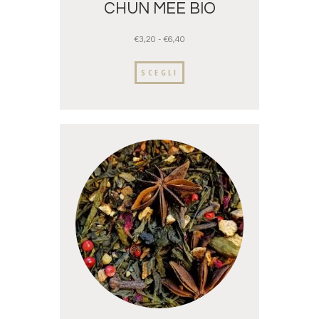
CHUN MEE BIO
€
3,20
-
€
6,40
SCEGLI