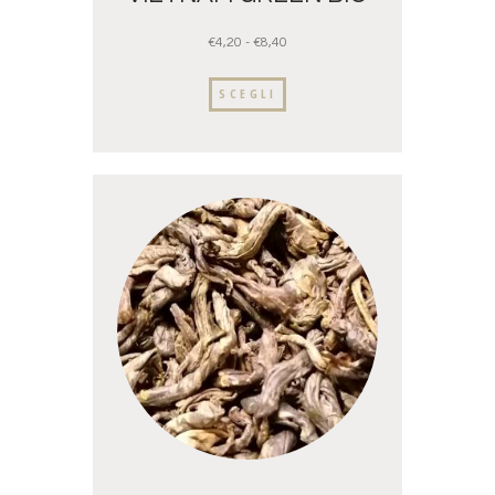
€
4,20
-
€
8,40
SCEGLI